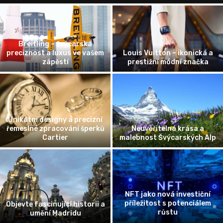
Breitling – švýcarská
preciznost a luxus ve vašem
Louis Vuitton – ikonická a
zápěstí
prestižní módní značka
Unikátní designy a precizní
řemeslné zpracování šperků
Neuvěřitelná krása a
Cartier
malebnost Švýcarských Alp
NFT jako nová investiční
příležitost s potenciálem
Objevte fascinující historii a
růstu
umění Madridu