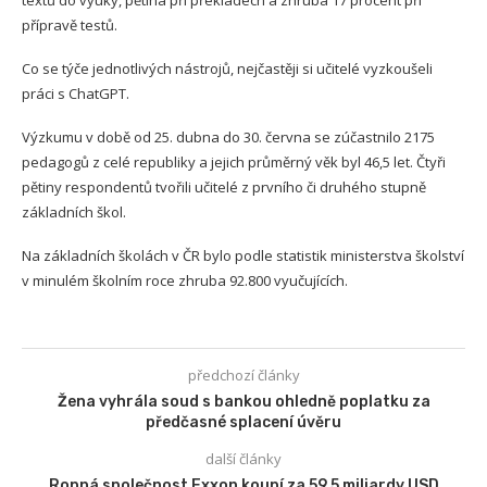
textů do výuky, pětina při překladech a zhruba 17 procent při
přípravě testů.
Co se týče jednotlivých nástrojů, nejčastěji si učitelé vyzkoušeli
práci s ChatGPT.
Výzkumu v době od 25. dubna do 30. června se zúčastnilo 2175
pedagogů z celé republiky a jejich průměrný věk byl 46,5 let. Čtyři
pětiny respondentů tvořili učitelé z prvního či druhého stupně
základních škol.
Na základních školách v ČR bylo podle statistik ministerstva školství
v minulém školním roce zhruba 92.800 vyučujících.
předchozí články
Žena vyhrála soud s bankou ohledně poplatku za
předčasné splacení úvěru
další články
Ropná společnost Exxon koupí za 59,5 miliardy USD