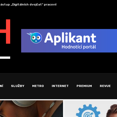
ožnicový stan pre pohodlie hostí pri záhradnej oslave
Wall 
NÍ
SLUŽBY
METRO
INTERNET
PREMIUM
REVUE