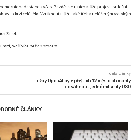
do nemocnic nedostanou včas. Později se u nich může projevit srdeční
obovalo krví celé tělo. Vzniknout může také třeba neléčeným vysokým
ch 25 let.
mrtí, tvoří více než 40 procent.
další články
Tržby OpenAI by v příštích 12 měsících mohly
dosáhnout jedné miliardy USD
ODOBNÉ ČLÁNKY