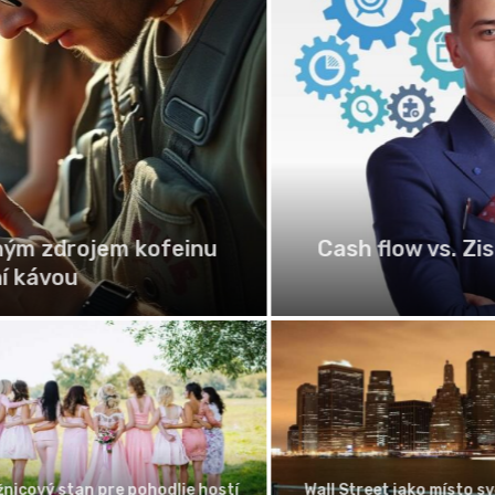
ným zdrojem kofeinu
Cash flow vs. Zisk:
 kávou
cový stan pre pohodlie hostí
Wall Street jako místo svě