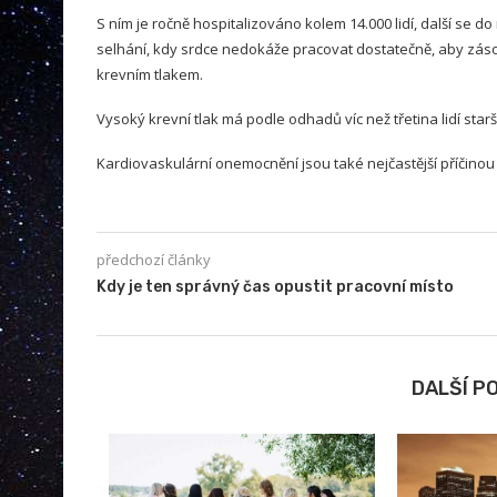
S ním je ročně hospitalizováno kolem 14.000 lidí, další se 
selhání, kdy srdce nedokáže pracovat dostatečně, aby zás
krevním tlakem.
Vysoký krevní tlak má podle odhadů víc než třetina lidí starší
Kardiovaskulární onemocnění jsou také nejčastější příčinou ú
předchozí články
Kdy je ten správný čas opustit pracovní místo
DALŠÍ P