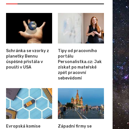
eitling – švýcarská preciznost a
Louis Vuitton – ikonická 
luxus ve vašem...
prestižní módní značka
Schránka se vzorky z
Tipy od pracovního
planetky Bennu
portálu
úspěšně přistála v
Personalistka.cz: Jak
poušti v USA
získat po mateřské
zpět pracovní
sebevědomí
Evropská komise
Západní firmy se