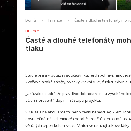
u
videohovorů
Domů
Finance
Časté a dlouhé telefonáty moho
Finance
Časté a dlouhé telefonáty moh
tlaku
Studie brala v potaz i věk účastníků, jejich pohlaví, hmotn
Zvažovala také záněty, vysoký krevní cukr, funkci ledvin a u
„Ukázalo se také, že pravděpodobnost vzniku vysokého krev
až o 33 procent,“ doplnili zástupci projektu.
V ČR se s nějakou srdeční nebo cévní nemocí léčí 2,9 milionu 
dostatečně. Při ischemické chorobě srdeční, kterou má asi 4
věnčitých tepen kolem srdce. V nich se usazují tukové látky, 