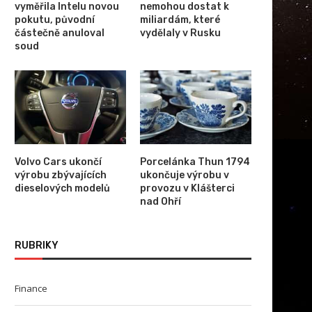
vyměřila Intelu novou
nemohou dostat k
pokutu, původní
miliardám, které
částečně anuloval
vydělaly v Rusku
soud
Volvo Cars ukončí
Porcelánka Thun 1794
výrobu zbývajících
ukončuje výrobu v
dieselových modelů
provozu v Klášterci
nad Ohří
RUBRIKY
Finance