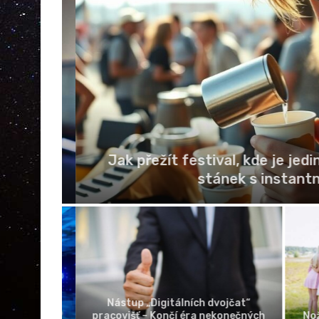
Jak přežít festival, kde je jedi
ačka
stánek s instantní
Nástup „Digitálních dvojčat“
íležitost s
pracovišť – Končí éra nekonečných
Nožni