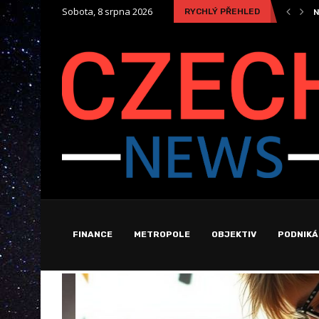
Sobota, 8 srpna 2026
RYCHLÝ PŘEHLED
Nástup „Digitálních dvojčat“ pracovišť – Končí éra nekonečných...
N
FINANCE
METROPOLE
OBJEKTIV
PODNIKÁ