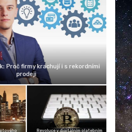
 Proč firmy krachují i s rekordními
Bre
prodeji
tového
Revoluce v digitálním platebním
Unikátní 