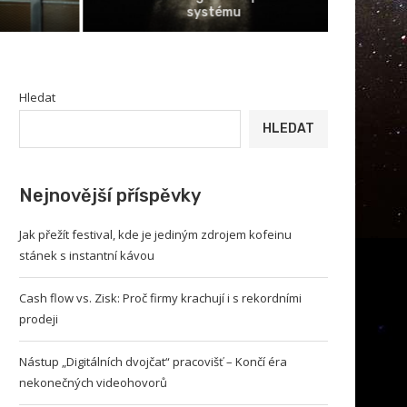
systému
zpra
Hledat
HLEDAT
Nejnovější příspěvky
Jak přežít festival, kde je jediným zdrojem kofeinu
stánek s instantní kávou
Cash flow vs. Zisk: Proč firmy krachují i s rekordními
prodeji
Nástup „Digitálních dvojčat“ pracovišť – Končí éra
nekonečných videohovorů