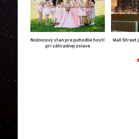
ryptoměn
Nožnicový stan pre pohodlie hostí
Wall Street
a
pri záhradnej oslave