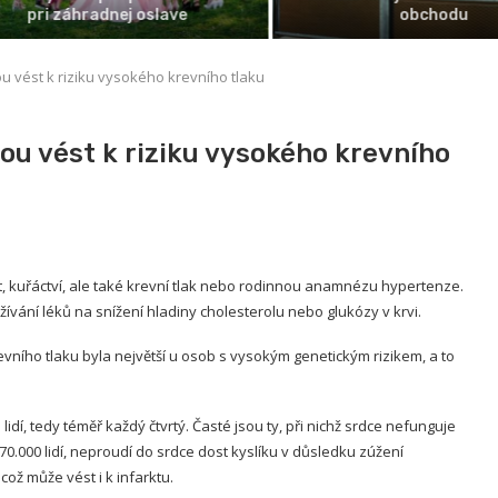
pri záhradnej oslave
obchodu
u vést k riziku vysokého krevního tlaku
ou vést k riziku vysokého krevního
ost, kuřáctví, ale také krevní tlak nebo rodinnou anamnézu hypertenze.
žívání léků na snížení hladiny cholesterolu nebo glukózy v krvi.
ního tlaku byla největší u osob s vysokým genetickým rizikem, a to
lidí, tedy téměř každý čtvrtý. Časté jsou ty, při nichž srdce nefunguje
70.000 lidí, neproudí do srdce dost kyslíku v důsledku zúžení
což může vést i k infarktu.