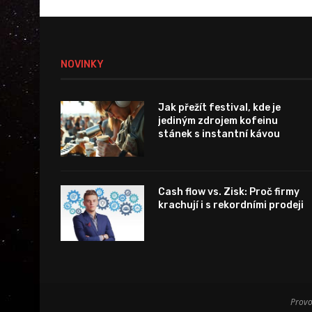
NOVINKY
Jak přežít festival, kde je
jediným zdrojem kofeinu
stánek s instantní kávou
Cash flow vs. Zisk: Proč firmy
krachují i s rekordními prodeji
Provo