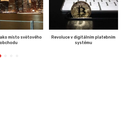
 jako místo světového
Revoluce v digitálním platebním
Br
obchodu
systému