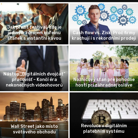
Jak přežít festival, kde je
jediným zdrojem kofeinu
Cash flow vs. Zisk: Proč firmy
stánek s instantní kávou
krachují i s rekordními prodeji
Nástup „Digitálních dvojčat“
pracovišť – Končí éra
Nožnicový stan pre pohodlie
nekonečných videohovorů
hostí pri záhradnej oslave
Revoluce v digitálním
Wall Street jako místo
platebním systému
světového obchodu