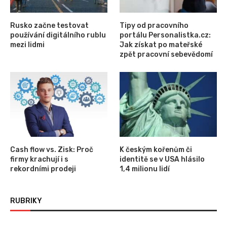
Rusko začne testovat
Tipy od pracovního
používání digitálního rublu
portálu Personalistka.cz:
mezi lidmi
Jak získat po mateřské
zpět pracovní sebevědomí
Cash flow vs. Zisk: Proč
K českým kořenům či
firmy krachují i s
identitě se v USA hlásilo
rekordními prodeji
1,4 milionu lidí
RUBRIKY