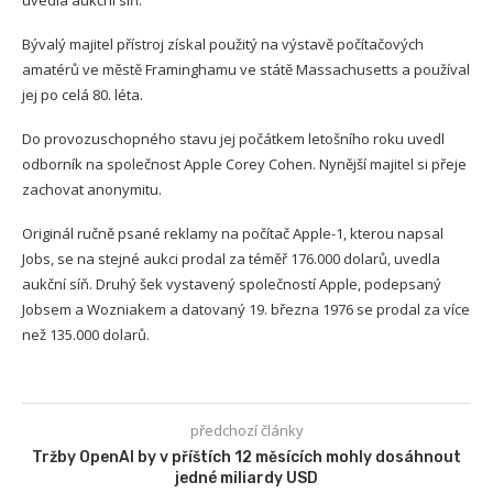
uvedla aukční síň.
Bývalý majitel přístroj získal použitý na výstavě počítačových
amatérů ve městě Framinghamu ve státě Massachusetts a používal
jej po celá 80. léta.
Do provozuschopného stavu jej počátkem letošního roku uvedl
odborník na společnost Apple Corey Cohen. Nynější majitel si přeje
zachovat anonymitu.
Originál ručně psané reklamy na počítač Apple-1, kterou napsal
Jobs, se na stejné aukci prodal za téměř 176.000 dolarů, uvedla
aukční síň. Druhý šek vystavený společností Apple, podepsaný
Jobsem a Wozniakem a datovaný 19. března 1976 se prodal za více
než 135.000 dolarů.
předchozí články
Tržby OpenAI by v příštích 12 měsících mohly dosáhnout
jedné miliardy USD