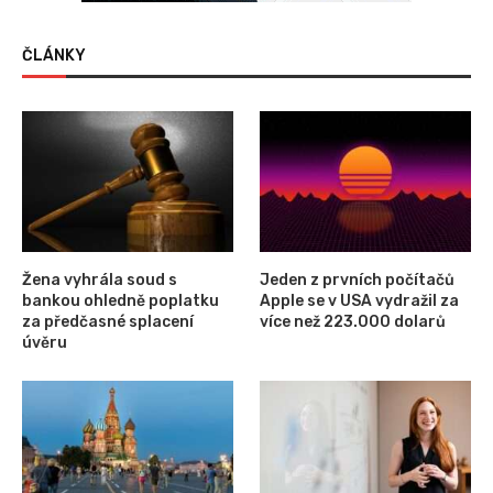
ČLÁNKY
Žena vyhrála soud s
Jeden z prvních počítačů
bankou ohledně poplatku
Apple se v USA vydražil za
za předčasné splacení
více než 223.000 dolarů
úvěru