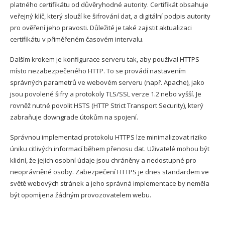
platného certifikátu od důvěryhodné autority. Certifikát obsahuje
veřejný klíč, který slouží ke šifrování dat, a digitální podpis autority
pro ověření jeho pravosti. Důležité je také zajistit aktualizaci
certifikátu v přiměřeném časovém intervalu.
Dalším krokem je konfigurace serveru tak, aby používal HTTPS
místo nezabezpečeného HTTP. To se provádí nastavením
správných parametrů ve webovém serveru (např. Apache), jako
jsou povolené šifry a protokoly TLS/SSL verze 1.2 nebo vyšší. Je
rovněž nutné povolit HSTS (HTTP Strict Transport Security), který
zabraňuje downgrade útokům na spojení.
Správnou implementací protokolu HTTPS lze minimalizovat riziko
úniku citlivých informací během přenosu dat. Uživatelé mohou být
klidní, že jejich osobní údaje jsou chráněny a nedostupné pro
neoprávněné osoby. Zabezpečení HTTPS je dnes standardem ve
světě webových stránek a jeho správná implementace by neměla
být opomíjena žádným provozovatelem webu.