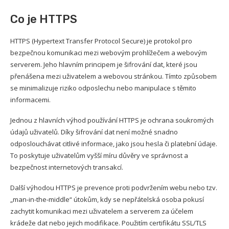
Co je HTTPS
HTTPS (Hypertext Transfer Protocol Secure) je protokol pro
bezpečnou komunikaci mezi webovým prohlížečem a webovým
serverem. Jeho hlavním principem je šifrování dat, které jsou
přenášena mezi uživatelem a webovou stránkou. Tímto způsobem
se minimalizuje riziko odposlechu nebo manipulace s těmito
informacemi.
Jednou z hlavních výhod používání HTTPS je ochrana soukromých
údajů uživatelů. Díky šifrování dat není možné snadno
odposlouchávat citlivé informace, jako jsou hesla či platební údaje.
To poskytuje uživatelům vyšší míru důvěry ve správnost a
bezpečnost internetových transakcí.
Další výhodou HTTPS je prevence proti podvržením webu nebo tzv.
„man-in-the-middle“ útokům, kdy se nepřátelská osoba pokusí
zachytit komunikaci mezi uživatelem a serverem za účelem
krádeže dat nebo jejich modifikace. Použitím certifikátu SSL/TLS