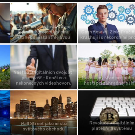
Jak přežít festival, kde je
jediným zdrojem kofeinu
Cash flow vs. Zisk: Proč firmy
stánek s instantní kávou
krachují i s rekordními prodeji
Nástup „Digitálních dvojčat“
pracovišť – Končí éra
Nožnicový stan pre pohodlie
nekonečných videohovorů
hostí pri záhradnej oslave
Revoluce v digitálním
Wall Street jako místo
platebním systému
světového obchodu