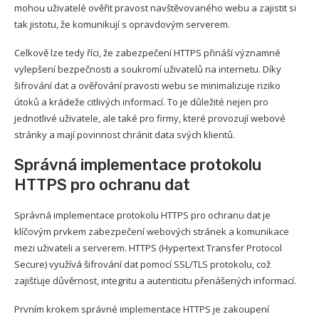
mohou uživatelé ověřit pravost navštěvovaného webu a zajistit si
tak jistotu, že komunikují s opravdovým serverem.
Celkově lze tedy říci, že zabezpečení HTTPS přináší významné
vylepšení bezpečnosti a soukromí uživatelů na internetu. Díky
šifrování dat a ověřování pravosti webu se minimalizuje riziko
útoků a krádeže citlivých informací. To je důležité nejen pro
jednotlivé uživatele, ale také pro firmy, které provozují webové
stránky a mají povinnost chránit data svých klientů.
Správná implementace protokolu
HTTPS pro ochranu dat
Správná implementace protokolu HTTPS pro ochranu dat je
klíčovým prvkem zabezpečení webových stránek a komunikace
mezi uživateli a serverem. HTTPS (Hypertext Transfer Protocol
Secure) využívá šifrování dat pomocí SSL/TLS protokolu, což
zajišťuje důvěrnost, integritu a autenticitu přenášených informací.
Prvním krokem správné implementace HTTPS je zakoupení