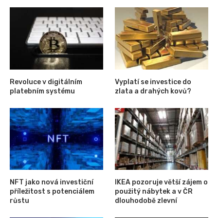
Revoluce v digitálním
Vyplatí se investice do
platebním systému
zlata a drahých kovů?
NFT jako nová investiční
IKEA pozoruje větší zájem o
příležitost s potenciálem
použitý nábytek a v ČR
růstu
dlouhodobě zlevní