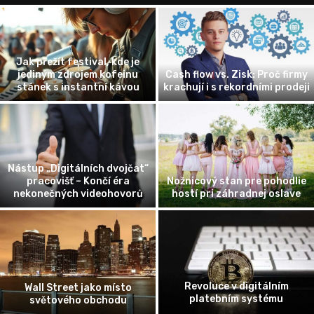
Jak přežít festival, kde je
jediným zdrojem kofeinu
Cash flow vs. Zisk: Proč firmy
stánek s instantní kávou
krachují i s rekordními prodeji
Nástup „Digitálních dvojčat“
pracovišť – Končí éra
Nožnicový stan pre pohodlie
nekonečných videohovorů
hostí pri záhradnej oslave
Revoluce v digitálním
Wall Street jako místo
platebním systému
světového obchodu