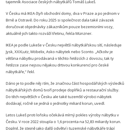
tajemník Asociace českých nábytkářů Tomáš Lukeš.
V Česku má IKEA čtyři obchodní domy, dva v Praze a po jednom v
Brně a Ostravě. Do roku 2025 si společnost dala také závazek
doručovat objednávky zákazníkům pouze bezemisními vozy,
aktuálně jich takto rozváží třetinu, řekla Münzner.
IKEA je podle Lukeše v Česku největší nábytkářskou sítí, následuje
Jysk, XXXLutz, Möbelix, Asko nábytek nebo Sconto. „Ačkoliv je
většina nábytku prodávaná v těchto řetězcích z dovozu, tak ty
řetězce zase nejsou nějakou drtivou konkurencí pro české
nábytkáře,“ řekl.
Dáno je to podle něj i tím, že značnou část hospodářských výsledků
nábytkářských domů tvoří prodeje doplňků a restaurační služby.
Do těch největších v Česku ale také tuzemští výrobci nábytek
dodávají, ročně se jedná o jednotky miliard korun, uvedl.
Letos Lukeš proti loňsku očekává mírný pokles výroby nábytku v
Česku. V roce 2022 stoupla o 1,6 procenta na 52,83 miliardy korun.
Doplnil, že stejně jako další odvětví i tuzemské nábytkáře trápí