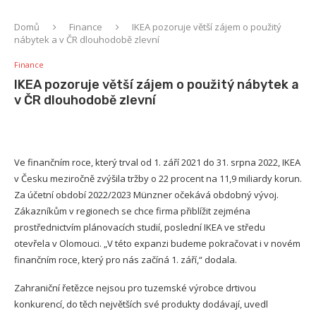
Domů
Finance
IKEA pozoruje větší zájem o použitý
nábytek a v ČR dlouhodobě zlevní
Finance
IKEA pozoruje větší zájem o použitý nábytek a
v ČR dlouhodobě zlevní
Ve finančním roce, který trval od 1. září 2021 do 31. srpna 2022, IKEA
v Česku meziročně zvýšila tržby o 22 procent na 11,9 miliardy korun.
Za účetní období 2022/2023 Münzner očekává obdobný vývoj.
Zákazníkům v regionech se chce firma přiblížit zejména
prostřednictvím plánovacích studií, poslední IKEA ve středu
otevřela v Olomouci. „V této expanzi budeme pokračovat i v novém
finančním roce, který pro nás začíná 1. září,“ dodala.
Zahraniční řetězce nejsou pro tuzemské výrobce drtivou
konkurencí, do těch největších své produkty dodávají, uvedl