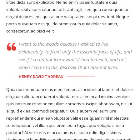
vitae dicta sunt explicabo. Nemo enim ipsam luptatem quia
voluptas sit aspernatur aut odit aut fugit, sed quia consequuntur
magni dolores eos qui ratione voluptatem sequi nesciunt. Neque
porro quisquam est, qui dolorem ipsum quia dolor sit amet,
consectetur, adipisci velit.
I went to the woods because I wished to live
deliberately, to front only the essential facts of life, and
see if I could not learn what it had to teach, and not,
when I came to die, discover that I had not lived.
HENRY DAVID THOREAU
Quia non numquam eius modi tempora incidunt ut labore et dolore
magnam aliquam quaerat voluptatem. Ut enim ad minima veniam,
quis nostrum rcitationem ullam corporis suscipit laboriosam, nisi ut
aliquid ex ea commodi sequatur? Quis autem vel eum iure
reprehenderit qui in ea voluptate velit esse quam nihil molestiae
consequatur, vel illum qui lorem eum fugiat quo voluptas nulla
pariatur? At vero eos et accusamus et iusto odio dignissimos
ducimus qui blanditiis esentium voluptatum deleniti atque corrupti