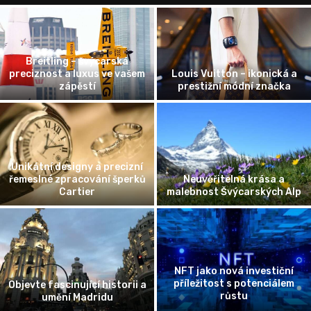
Breitling – švýcarská
preciznost a luxus ve vašem
Louis Vuitton – ikonická a
zápěstí
prestižní módní značka
Unikátní designy a precizní
řemeslné zpracování šperků
Neuvěřitelná krása a
Cartier
malebnost Švýcarských Alp
NFT jako nová investiční
příležitost s potenciálem
Objevte fascinující historii a
růstu
umění Madridu